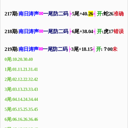
217期:
南日涛声
✉
一尾防二码
╞
5尾+40.
26
╡
开
:蛇26
准确
218期:
南日涛声
✉
一尾防二码
╞
6尾+38.04
╡
开
:虎17
错误
219期:
南日涛声
✉
一尾防二码
╞
3尾+18.15
╡
开
:？00
未
0尾:10.20.30.40
1尾:01.11.21.31.41
2尾:02.12.22.32.42
3尾:03.13.23.33.43
4尾:04.14.24.34.44
5尾:05.15.25.35.45
6尾:06.16.26.36.46