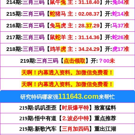
214期:
三肖三码
【
鼠牛
兔
主：31.18.40
】开:
兔04
准
215期:
三肖三码
【
蛇
猪马 主：02.08.37
】开:
蛇14
准
216期:
三肖三码
【
兔
马
虎 主：28.
37
.29
】开:
马37
准
217期:
三肖三码
【
鼠
蛇
羊 主：31.14.36
】开:
蛇26
准
218期:
三肖三码
【
鸡羊
虎
主：34.24.29
】开:
虎17
准
219期:
三肖三码
【
点击领取
】开:
？00
未
天啊！内幕透入资料。加微信免费看！
天啊！内幕透入资料。加微信免费看！
111643.com
研究特码哪家强
来帮忙
219期:
叽叽歪歪【
时辰爆平特
】致富猛料
219期:
悟中有道【
⒉波必中特
】重点推荐
219期:
新歌汽车【
三肖加四码
】重出江湖