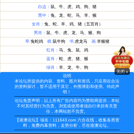
白边：
鼠、牛、虎、鸡、狗、猪
黑中：
兔、龙、蛇、马、羊、猴
女肖：
兔、蛇、羊、鸡、猪（五宫肖）
男肖：
鼠、牛、虎、龙、马、猴、狗
琴:
兔蛇鸡
棋:
鼠牛狗
书:
虎龙马
画:
羊猴猪
红肖：
马、兔、鼠、鸡
蓝肖：
蛇、虎、猪、猴
绿肖：
羊、龙、牛、狗
关闭 x
说明
本论坛所提供的内容、资料、图片和资讯，只应用在合法
的资料探讨，暂不适用于其它，外围博彩和使用。特此声
明！
论坛免责声明：以上所有广告内容均为赞助商提供，本站
不对其经营行为负责。浏览或使用者须自行承担有关责
任，本网站恕不负责。
【港澳论坛】域名：111643.com 六合在线，收集各类资
料，免费内幕资料，走势分析，尽在港澳论坛。