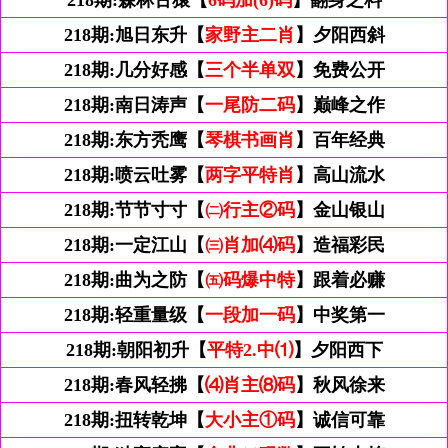
218期:
森林古猿【
6码加(6)码
】翻身之料
218期:
旭日东升【
家野主二肖
】夕阳西斜
218期:
几分好感【
三个半单双
】免费公开
218期:
南日涛声【
一尾防二码
】巅峰之作
218期:
东方秃鹰【
琴棋书画肖
】百年经典
218期:
喷云吐雾【
两字平特肖
】高山流水
218期:
节节寸寸【
㈡行主②码
】金山银山
218期:
一定江山【
㈢肖加⑷码
】造福彩民
218期:
曲为之防【
㈤码爆中特
】跟着必赚
218期:
轻重量级【
一段加一码
】中奖第一
218期:
朝阳初升【
平特2.中⑴
】夕阳西下
218期:
春风轻拂【
⑷肖主⑻码
】秋风徐来
218期:
扭转乾坤【
大小主①码
】诚信可靠