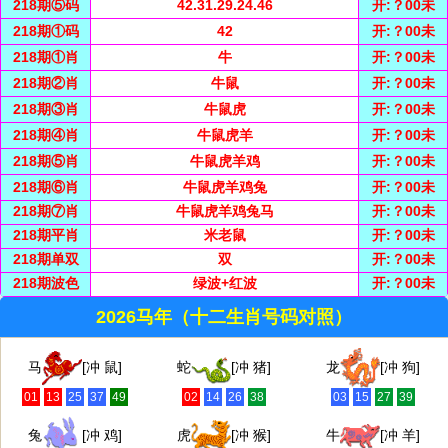
218
期⑤
码
42.31.29.24.46
开:
？00未
218
期①码
42
开:
？00未
218
期①肖
牛
开:
？00未
218
期②肖
牛鼠
开:
？00未
218
期③肖
牛鼠虎
开:
？00未
218
期④肖
牛鼠虎羊
开:
？00未
218
期⑤肖
牛鼠虎羊鸡
开:
？00未
218
期⑥肖
牛鼠虎羊鸡兔
开:
？00未
218
期⑦肖
牛鼠虎羊鸡兔马
开:
？00未
218
期平肖
米老鼠
开:
？00未
218
期单双
双
开:
？00未
218
期波色
绿波+红波
开:
？00未
2026马年（十二生肖号码对照）
马
[冲 鼠]
蛇
[冲 猪]
龙
[冲 狗]
01
13
25
37
49
02
14
26
38
03
15
27
39
兔
[冲 鸡]
虎
[冲 猴]
牛
[冲 羊]