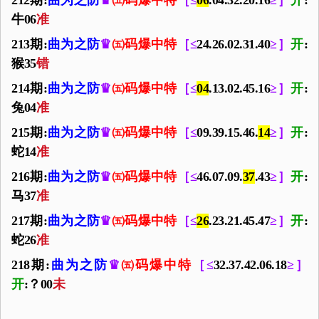
212期:
曲为之防
♛
㈤码爆中特
［≤
06
.04.32.20.16
≥］
开
:
牛06
准
213期:
曲为之防
♛
㈤码爆中特
［≤
24.26.02.31.40
≥］
开
:
猴35
错
214期:
曲为之防
♛
㈤码爆中特
［≤
04
.13.02.45.16
≥］
开
:
兔04
准
215期:
曲为之防
♛
㈤码爆中特
［≤
09.39.15.46.
14
≥］
开
:
蛇14
准
216期:
曲为之防
♛
㈤码爆中特
［≤
46.07.09.
37
.43
≥］
开
:
马37
准
217期:
曲为之防
♛
㈤码爆中特
［≤
26
.23.21.45.47
≥］
开
:
蛇26
准
218期:
曲为之防
♛
㈤码爆中特
［≤
32.37.42.06.18
≥］
开
:？00
未