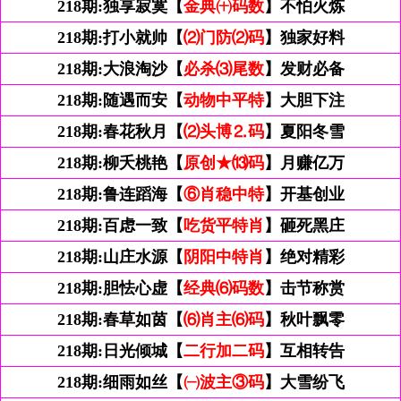
218期:
独享寂寞【
金典㈩码数
】不怕火炼
218期:
打小就帅【
⑵门防⑵码
】独家好料
218期:
大浪淘沙【
必杀⑶尾数
】发财必备
218期:
随遇而安【
动物中平特
】大胆下注
218期:
春花秋月【
⑵头博⒉码
】夏阳冬雪
218期:
柳夭桃艳【
原创★⒀码
】月赚亿万
218期:
鲁连蹈海【
⑥肖稳中特
】开基创业
218期:
百虑一致【
吃货平特肖
】砸死黑庄
218期:
山庄水源【
阴阳中特肖
】绝对精彩
218期:
胆怯心虚【
经典⑹码数
】击节称赏
218期:
春草如茵【
⑹肖主⑹码
】秋叶飘零
218期:
日光倾城【
二行加二码
】互相转告
218期:
细雨如丝【
㈠波主③码
】大雪纷飞