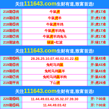
111643.com
关注
生财有道,致富首选!
218
期③肖
牛鼠
虎
开:
虎17准
218
期④肖
牛鼠
虎
羊
开:
虎17准
218
期⑤肖
牛鼠
虎
羊鸡
开:
虎17准
218
期⑥肖
牛鼠
虎
羊鸡兔
开:
虎17准
218
期⑦肖
牛鼠
虎
羊鸡兔马
开:
虎17准
218
期波色
绿波
+红波
开:
绿17准
111643.com
关注
生财有道,致富首选!
219
期⑩码
开:
鼠43准
28.26.25.10.07.40.02.01.22.
43
219
期⑤肖
兔蛇马鸡
鼠
开:
鼠43准
219
期⑥肖
兔蛇马鸡
鼠
羊
开:
鼠43准
219
期⑦肖
兔蛇马鸡
鼠
羊狗
开:
鼠43准
219
期平肖
下山
虎
开:
虎29准
111643.com
关注
生财有道,致富首选!
220
期⑩码
开:
？00未
11.44.49.03.42.35.32.37.39.30
220
期⑤
码
11.44.49.03.42
开:
？00未