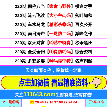
220期:四停八当【
家禽与野兽
】棋逢对手
220期:流云飞渡【
大小主㈡码
】落叶知秋
220期:车水马龙【
精彩杀⑩码
】再次公开
220期:南日涛声【
一尾防二码
】巅峰之作
220期:泼天财富【
⑷艺中特肖
】秒杀黑庄
220期:全受全归【
⑴肖防⑵码
】综合资料
220期:多彩多姿【
⒁码爆中特
】名声四起
天会晴雨会停，跟着我一定赢
111643.com
关注
生财有道,致富首选!
211
期⑩码
开:
马01准
01
.20.46.12.16.37.08.22.24.04