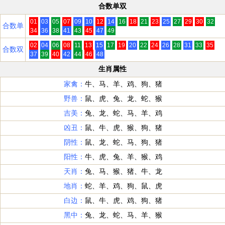
合数单双
01
03
05
07
09
10
12
14
16
18
21
23
25
27
29
30
32
合数单
34
36
38
41
43
45
47
49
02
04
06
08
11
13
15
17
19
20
22
24
26
28
31
33
35
合数双
37
39
40
42
44
46
48
生肖属性
家禽：
牛、马、羊、鸡、狗、猪
野兽：
鼠、虎、兔、龙、蛇、猴
吉美：
兔、龙、蛇、马、羊、鸡
凶丑：
鼠、牛、虎、猴、狗、猪
阴性：
鼠、龙、蛇、马、狗、猪
阳性：
牛、虎、兔、羊、猴、鸡
天肖：
兔、马、猴、猪、牛、龙
地肖：
蛇、羊、鸡、狗、鼠、虎
白边：
鼠、牛、虎、鸡、狗、猪
黑中：
兔、龙、蛇、马、羊、猴