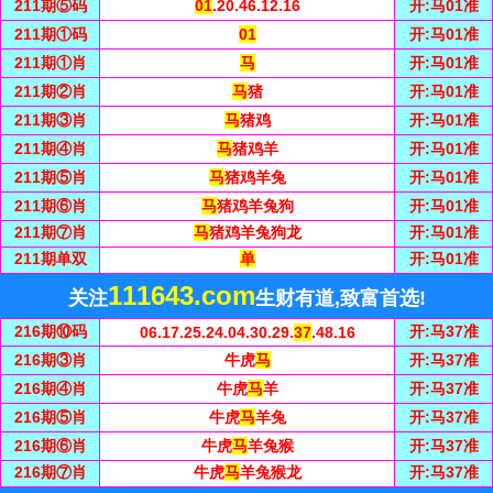
211
期⑤
码
01
.20.46.12.16
开:
马01准
211
期①码
01
开:
马01准
211
期①肖
马
开:
马01准
211
期②肖
马
猪
开:
马01准
211
期③肖
马
猪鸡
开:
马01准
211
期④肖
马
猪鸡羊
开:
马01准
211
期⑤肖
马
猪鸡羊兔
开:
马01准
211
期⑥肖
马
猪鸡羊兔狗
开:
马01准
211
期⑦肖
马
猪鸡羊兔狗龙
开:
马01准
211
期单双
单
开:
马01准
111643.com
关注
生财有道,致富首选!
216
期⑩码
开:
马37准
06.17.25.24.04.30.29.
37
.48.16
216
期③肖
牛虎
马
开:
马37准
216
期④肖
牛虎
马
羊
开:
马37准
216
期⑤肖
牛虎
马
羊兔
开:
马37准
216
期⑥肖
牛虎
马
羊兔猴
开:
马37准
216
期⑦肖
牛虎
马
羊兔猴龙
开:
马37准