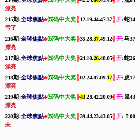
214期:
全球焦點
♣
⑸码中大奖
╠
42.24.
04
.43.45
╣
开
:兔04
漂亮
215期:
全球焦點
♣
⑸码中大奖
╠
12.19.44.47.37
╣
开
:蛇14
亏了
216期:
全球焦點
♣
⑸码中大奖
╠
35.28.
37
.49.12
╣
开
:马37
漂亮
217期:
全球焦點
♣
⑸码中大奖
╠
24.10.
26
.48.05
╣
开
:蛇26
漂亮
218期:
全球焦點
♣
⑸码中大奖
╠
02.24.07.09.
17
╣
开
:虎17
漂亮
219期:
全球焦點
♣
⑸码中大奖
╠
43
.28.42.20.09
╣
开
:鼠43
漂亮
220期:
全球焦點
♣
⑸码中大奖
╠
39.44.23.43.05
╣
开
:？00
未