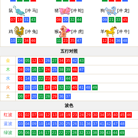
鼠
[冲 马]
猪
[冲 蛇]
狗
[冲 龙]
07
19
31
43
08
20
32
44
09
21
33
45
鸡
[冲 兔]
猴
[冲 虎]
羊
[冲 牛]
10
22
34
46
11
23
35
47
12
24
36
48
五行对照
金
04
05
12
13
26
27
34
35
42
43
木
08
09
16
17
24
25
38
39
46
47
水
01
14
15
22
23
30
31
44
45
火
02
03
10
11
18
19
32
33
40
41
48
49
土
06
07
20
21
28
29
36
37
波色
红波
01
02
07
08
12
13
18
19
23
24
29
30
34
35
40
45
46
蓝波
03
04
09
10
14
15
20
25
26
31
36
37
41
42
47
48
绿波
05
06
11
16
17
21
22
27
28
32
33
38
39
43
44
49