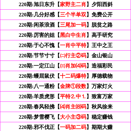
220期:
旭日东升【
家野主二肖
】夕阳西斜
220期:
几分好感【
三个半单双
】免费公开
220期:
闲茶浪酒【
三尾加一码
】脱贫之路
220期:
厉害的姐【
黑白中生肖
】高手研究
220期:
于心不愧【
一肖中平特
】王中之王
220期:
节节寸寸【
㈡行主②码
】金山银山
220期:
一定江山【
㈢肖加⑷码
】造福彩民
220期:
蠖屈鼠伏【
十二码爆特
】厚德载物
220期:
八一通粉【
金牌①段数
】万家灯火
220期:
羊质虎形【
平特⒉中⒈
】致富万家
220期:
春风轻拂【
⑷肖主⑻码
】秋风徐来
220期:
梦雪樱飞【
大小主③码
】稳定赚钱
220期:
邪不伐正【
一码加二码
】期期大赚